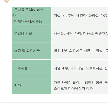
주거용 주택(아파트,빌
라
거실, 방, 주방, 베란다, 화장실, 다
다세대주택,원룸등)
영업용 건물
사무실, 식당, 카페, 미용실, 애완견샵
병원 및 의료기관
병원내부, 의료기구 살균기, 위생기구
도로시설
터널 내부, 가드레일, 도로표지판, 
가축 사육장 탈취, 수영장의 항균, 공
기타
소각로의 다이옥신의 정화