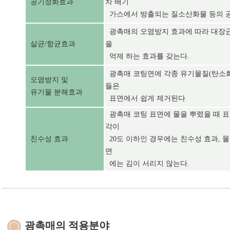
공기정화효과
차 배기
가스에서 방출되는 질소산화물 등의 공
광촉매의 오염방지 효과에 따라 대장균
살균/항균효과
을
억제 하는 효과를 갖는다.
광촉매 코팅면에 각종 유기물질(탄소화
오염방지 및
들은
유기물 분해효과
표면에서 쉽게 제거된다
광촉매 코팅 표면에 물을 뿌렸을 때 
각이
친수성 효과
20도 이하인 경우에는 친수성 효과, 
면
에는 김이 서리지 않는다.
광촉매의 적용분야